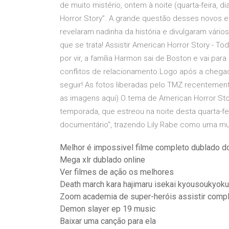
de muito mistério, ontem à noite (quarta-feira, 
Horror Story”. A grande questão desses novos e
revelaram nadinha da história e divulgaram vári
que se trata! Assistir American Horror Story - 
por vir, a família Harmon sai de Boston e vai p
conflitos de relacionamento.Logo após a chega
seguir! As fotos liberadas pelo TMZ recentement
as imagens aqui) O tema de American Horror St
temporada, que estreou na noite desta quarta-feir
documentário", trazendo Lily Rabe como uma m
Melhor é impossivel filme completo dublado 
Mega xlr dublado online
Ver filmes de ação os melhores
Death march kara hajimaru isekai kyousoukyoku
Zoom academia de super-heróis assistir comp
Demon slayer ep 19 music
Baixar uma canção para ela