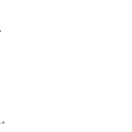
o
ell