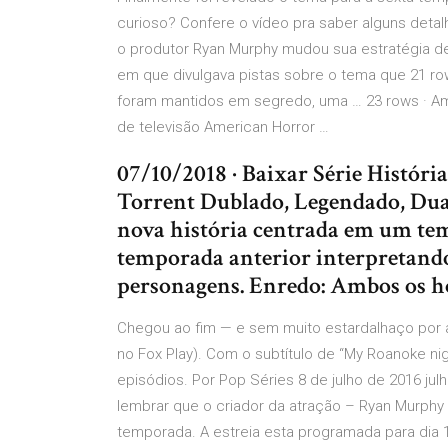
curioso? Confere o vídeo pra saber alguns deta
o produtor Ryan Murphy mudou sua estratégia de 
em que divulgava pistas sobre o tema que 21 r
foram mantidos em segredo, uma … 23 rows · Ame
de televisão American Horror …
07/10/2018 · Baixar Série Histór
Torrent Dublado, Legendado, Dua
nova história centrada em um tem
temporada anterior interpretand
personagens. Enredo: Ambos os ho
Chegou ao fim — e sem muito estardalhaço por a
no Fox Play). Com o subtítulo de “My Roanoke ni
episódios. Por Pop Séries 8 de julho de 2016 jul
lembrar que o criador da atração – Ryan Murphy
temporada. A estreia esta programada para dia 