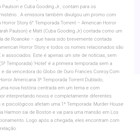
Paulson e Cuba Gooding Jr., contam para os
 mistério.. A emissora também divulgou um promo com
n Horror Story 6° Temporada Torrent – American Horror
(Sarah Paulson) e Matt (Cuba Gooding Jr) contada como um
nda de Roanoke – que havia sido brevemente contada
 American Horror Story e todos os nomes relacionados são
 e associados. Este é apenas um site de notí­cias, sem
el (5ª Temporada) ‘Hotel’ é a primeira temporada sem a
 e da vencedora do Globo de Ouro Frances Conroy.Com
 Horror Americana 3ª Temporada Torrent Dublado,
a uma nova história centrada em um tema e com
ior interpretando novos e completamente diferentes
s e psicológicos afetam uma 1ª Temporada: Murder House
ília Harmon sai de Boston e vai para uma mansão em Los
lacionamento. Logo após a chegada, eles encontram com
relação.