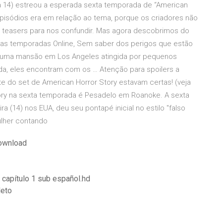
dia 14) estreou a esperada sexta temporada de “American
pisódios era em relação ao tema, porque os criadores não
os teasers para nos confundir. Mas agora descobrimos do
Todas temporadas Online, Sem saber dos perigos que estão
ara uma mansão em Los Angeles atingida por pequenos
da, eles encontram com os … Atenção para spoilers a
e do set de American Horror Story estavam certas! (veja
ory na sexta temporada é Pesadelo em Roanoke. A sexta
a (14) nos EUA, deu seu pontapé inicial no estilo "falso
ulher contando
download
 capítulo 1 sub español.hd
leto