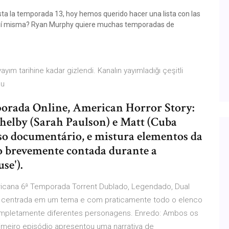
ta la temporada 13, hoy hemos querido hacer una lista con las
n sí misma? Ryan Murphy quiere muchas temporadas de
ım tarihine kadar gizlendi. Kanalın yayımladığı çeşitli
bu
orada Online, American Horror Story:
Shelby (Sarah Paulson) e Matt (Cuba
so documentário, e mistura elementos da
o brevemente contada durante a
se').
ericana 6ª Temporada Torrent Dublado, Legendado, Dual
ria centrada em um tema e com praticamente todo o elenco
ompletamente diferentes personagens. Enredo: Ambos os
imeiro episódio apresentou uma narrativa de