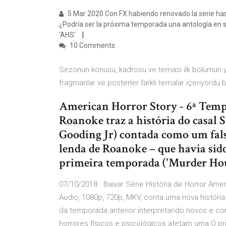
5 Mar 2020 Con FX habiendo renovado la serie has
¿Podría ser la próxima temporada una antología e
'AHS'
10 Comments
Sezonun konusu, kadrosu ve teması ilk bölümün yay
fragmanlar ve posterler farklı temalar içeriyordu 
American Horror Story - 6ª Temp
Roanoke traz a história do casal 
Gooding Jr) contada como um fal
lenda de Roanoke – que havia sid
primeira temporada ('Murder Hou
07/10/2018 · Baixar Série História de Horror Am
Áudio, 1080p, 720p, MKV, conta uma nova histó
da temporada anterior interpretando novos e c
horrores físicos e psicológicos afetam uma O pr