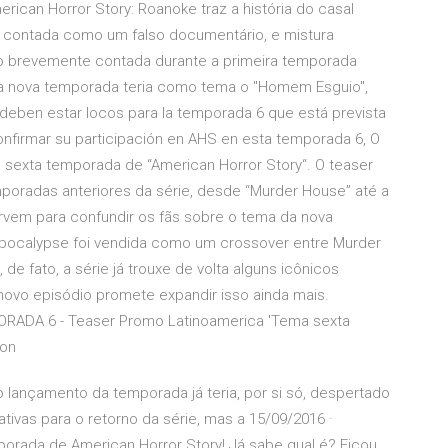
rican Horror Story: Roanoke traz a história do casal
) contada como um falso documentário, e mistura
o brevemente contada durante a primeira temporada
sa nova temporada teria como tema o "Homem Esguio",
deben estar locos para la temporada 6 que está prevista
onfirmar su participación en AHS en esta temporada 6, O
sexta temporada de “American Horror Story“. O teaser
poradas anteriores da série, desde “Murder House” até a
ervem para confundir os fãs sobre o tema da nova
: Apocalypse foi vendida como um crossover entre Murder
e fato, a série já trouxe de volta alguns icônicos
novo episódio promete expandir isso ainda mais.
ORADA 6 - Teaser Promo Latinoamerica 'Tema sexta
ion
 lançamento da temporada já teria, por si só, despertado
ivas para o retorno da série, mas a 15/09/2016 ·
porada de American Horror Story! Já sabe qual é? Ficou