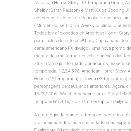
American Horror Story - 6ª Temporada Online, Ame
Shelby (Sarah Paulson) e Matt (Cuba Gooding Jr
elementos da lenda de Roanoke – que havia sid
('Murder House'). O US Weekly publicou que es
Todos los aficionados en American Horror Story 
para finales de este año!! Lady Gaga acaba de c
canal americano FX divulgou uma nova promo da 
mostra de uma forma incrível a conexão das tem
atual. Como já informado por aqui, os teasers s
temporada. 1,2,3,4,5,?6. American Horror Story
House (1ª temporada) e Coven (3ª temporada) e, d
personagens de seus anos anteriores. Agora, o 
15/09/2016 · Watch American Horror Story TEMP
temporada' (2016) HD - Tammerahpi on Dailymot
A estratégia de manter o tema em segredo até o
a curiosidade dos fãs e aumentado suas expectat
Finalmente foi revelado o tema para a sexta tem