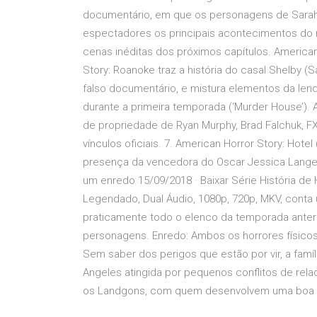
documentário, em que os personagens de Sarah 
espectadores os principais acontecimentos do
cenas inéditas dos próximos capítulos. America
Story: Roanoke traz a história do casal Shelby 
falso documentário, e mistura elementos da le
durante a primeira temporada (‘Murder House’).
de propriedade de Ryan Murphy, Brad Falchuk, FX
vínculos oficiais. 7. American Horror Story: Hot
presença da vencedora do Oscar Jessica Lange
um enredo 15/09/2018 · Baixar Série História de
Legendado, Dual Áudio, 1080p, 720p, MKV, cont
praticamente todo o elenco da temporada anter
personagens. Enredo: Ambos os horrores físico
Sem saber dos perigos que estão por vir, a fam
Angeles atingida por pequenos conflitos de re
os Landgons, com quem desenvolvem uma boa 