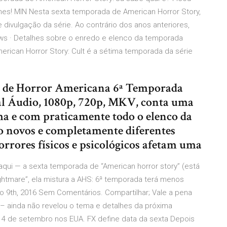
lhes! MIN Nesta sexta temporada de American Horror Story,
divulgação da série. Ao contrário dos anos anteriores,
ows · Detalhes sobre o enredo e elenco da temporada
rican Horror Story: Cult é a sétima temporada da série
ia de Horror Americana 6ª Temporada
l Áudio, 1080p, 720p, MKV, conta uma
a e com praticamente todo o elenco da
o novos e completamente diferentes
rrores físicos e psicológicos afetam uma
qui — a sexta temporada de “American horror story” (está
ghtmare”, ela mistura a AHS: 6ª temporada terá menos
ho 9th, 2016 Sem Comentários. Compartilhar; Vale a pena
 – ainda não revelou o tema e detalhes da próxima
14 de setembro nos EUA. FX define data da sexta Depois