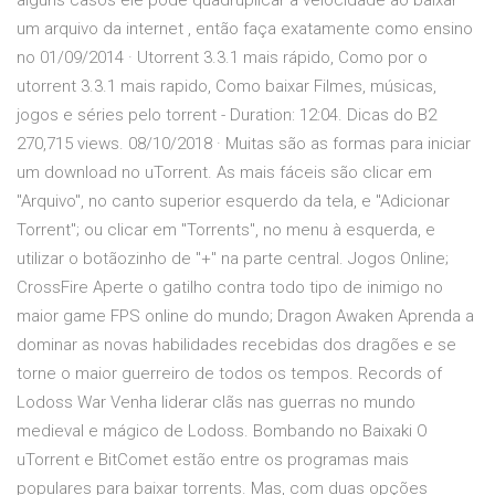
alguns casos ele pode quadruplicar a velocidade ao baixar
um arquivo da internet , então faça exatamente como ensino
no 01/09/2014 · Utorrent 3.3.1 mais rápido, Como por o
utorrent 3.3.1 mais rapido, Como baixar Filmes, músicas,
jogos e séries pelo torrent - Duration: 12:04. Dicas do B2
270,715 views. 08/10/2018 · Muitas são as formas para iniciar
um download no uTorrent. As mais fáceis são clicar em
"Arquivo", no canto superior esquerdo da tela, e "Adicionar
Torrent"; ou clicar em "Torrents", no menu à esquerda, e
utilizar o botãozinho de "+" na parte central. Jogos Online;
CrossFire Aperte o gatilho contra todo tipo de inimigo no
maior game FPS online do mundo; Dragon Awaken Aprenda a
dominar as novas habilidades recebidas dos dragões e se
torne o maior guerreiro de todos os tempos. Records of
Lodoss War Venha liderar clãs nas guerras no mundo
medieval e mágico de Lodoss. Bombando no Baixaki O
uTorrent e BitComet estão entre os programas mais
populares para baixar torrents. Mas, com duas opções