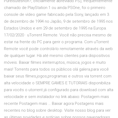
Pureisutēshon?, oficialmente abreviado PS), frequentemente
chamado de PlayStation 1 ou ainda PSOne, foi o primeiro
console de vídeo game fabricado pela Sony, lançado em 3
de dezembro de 1994 no Japão, 9 de setembro de 1995 nos
Estados Unidos e em 29 de setembro de 1995 na Europa.
17/02/2020 · uTorrent Remote. Você não precisa mesmo de
estar na frente do PC para gerir o programa. Com uTorrent
Remote você pode controlá-lo remotamente através da web
de qualquer lugar. Há até mesmo clientes para dispositivos
móveis. Baixar filmes ininterruptos, música, jogos e muito
mais! Torrents para todos os públicos olá galera,para você
baixar seus filmes,jogos,programas e outros via torrent com
alta velocidade o SEMPRE GAMES E TUTORIAIS disponibiliza
para vocês o utorrent já configurado para download com alta
velocidade e sem instalador no link abaixo: Postagem mais
recente Postagem mais … Baixar agora Postagens mais
recentes no blog sobre desktop. Visite nosso blog para ver
as últimas novidades e notícias sobre nossos navegadores