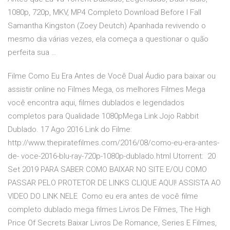
1080p, 720p, MKV, MP4 Completo Download Before I Fall
Samantha Kingston (Zoey Deutch) Apanhada revivendo o
mesmo dia várias vezes, ela começa a questionar o quão
perfeita sua …
Filme Como Eu Era Antes de Você Dual Áudio para baixar ou
assistir online no Filmes Mega, os melhores Filmes Mega
você encontra aqui, filmes dublados e legendados
completos para Qualidade 1080pMega Link Jojo Rabbit
Dublado. 17 Ago 2016 Link do Filme:
http://www.thepiratefilmes.com/2016/08/como-eu-era-antes-
de- voce-2016-blu-ray-720p-1080p-dublado.html Utorrent: 20
Set 2019 PARA SABER COMO BAIXAR NO SITE E/OU COMO
PASSAR PELO PROTETOR DE LINKS CLIQUE AQUI! ASSISTA AO
VIDEO DO LINK NELE Como eu era antes de você filme
completo dublado mega filmes Livros De Filmes, The High
Price Of Secrets Baixar Livros De Romance, Series E Filmes,