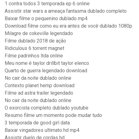
1 contra todos 3 temporada ep 6 online
Assistir star wars a ameaça fantasma dublado completo
Baixar filme o pequenino dublado mp4
Download filme como eu era antes de você dublado 1080p
Milagre de cokeville legendado
Filme dublado 2018 de ação
Ridiculous 6 torrent magnet
Filme padrinhos ltda online
Meu nome é taylor drillbit taylor elenco
Quarto de guerra legendado download
No cair da noite dublado online
Contexto planet hemp download
Filme ad astra trailer legendado
No cair da noite dublado online
O exorcista completo dublado youtube
Resumo filme um momento pode mudar tudo
3 temporada de good girl data
Baixar vingadores ultimato hd mp4
Assistir duelo de cordas hd