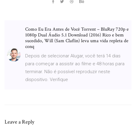
Como Eu Era Antes de Você Torrent – BluRay 720p e
1080p Dual Áudio 5.1 Download (2016) Rico e bem
sucedido, Will (Sam Claflin) leva uma vida repleta de
conq
Depois de selecionar Alugar, você terá 14 dias
para começar a assistir ao filme e 48 horas para
terminar. Não é possível reproduzir neste
dispositivo. Verifique
Leave a Reply