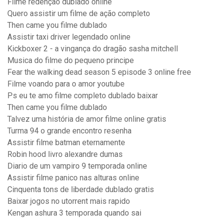
Filme redenção dublado online
Quero assistir um filme de ação completo
Then came you filme dublado
Assistir taxi driver legendado online
Kickboxer 2 - a vingança do dragão sasha mitchell
Musica do filme do pequeno principe
Fear the walking dead season 5 episode 3 online free
Filme voando para o amor youtube
Ps eu te amo filme completo dublado baixar
Then came you filme dublado
Talvez uma história de amor filme online gratis
Turma 94 o grande encontro resenha
Assistir filme batman eternamente
Robin hood livro alexandre dumas
Diario de um vampiro 9 temporada online
Assistir filme panico nas alturas online
Cinquenta tons de liberdade dublado gratis
Baixar jogos no utorrent mais rapido
Kengan ashura 3 temporada quando sai