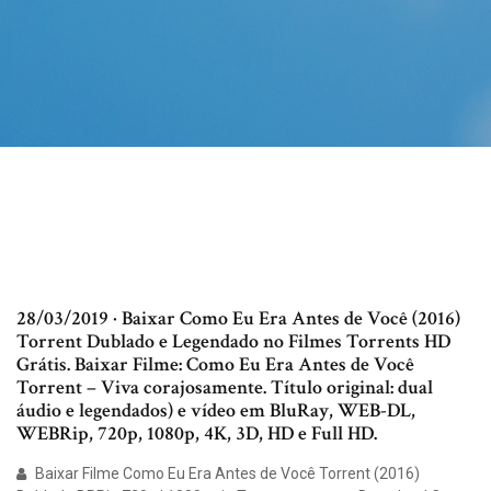
28/03/2019 · Baixar Como Eu Era Antes de Você (2016)
Torrent Dublado e Legendado no Filmes Torrents HD
Grátis. Baixar Filme: Como Eu Era Antes de Você
Torrent – Viva corajosamente. Título original: dual
áudio e legendados) e vídeo em BluRay, WEB-DL,
WEBRip, 720p, 1080p, 4K, 3D, HD e Full HD.
Baixar Filme Como Eu Era Antes de Você Torrent (2016)