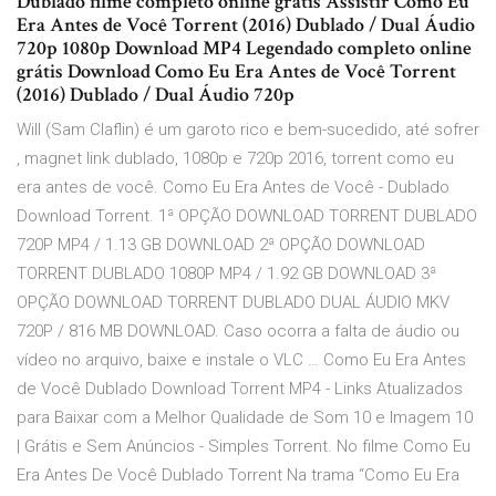
Dublado filme completo online grátis Assistir Como Eu
Era Antes de Você Torrent (2016) Dublado / Dual Áudio
720p 1080p Download MP4 Legendado completo online
grátis Download Como Eu Era Antes de Você Torrent
(2016) Dublado / Dual Áudio 720p
Will (Sam Claflin) é um garoto rico e bem-sucedido, até sofrer
, magnet link dublado, 1080p e 720p 2016, torrent como eu
era antes de você. Como Eu Era Antes de Você - Dublado
Download Torrent. 1ª OPÇÃO DOWNLOAD TORRENT DUBLADO
720P MP4 / 1.13 GB DOWNLOAD 2ª OPÇÃO DOWNLOAD
TORRENT DUBLADO 1080P MP4 / 1.92 GB DOWNLOAD 3ª
OPÇÃO DOWNLOAD TORRENT DUBLADO DUAL ÁUDIO MKV
720P / 816 MB DOWNLOAD. Caso ocorra a falta de áudio ou
vídeo no arquivo, baixe e instale o VLC … Como Eu Era Antes
de Você Dublado Download Torrent MP4 - Links Atualizados
para Baixar com a Melhor Qualidade de Som 10 e Imagem 10
| Grátis e Sem Anúncios - Simples Torrent. No filme Como Eu
Era Antes De Você Dublado Torrent Na trama “Como Eu Era