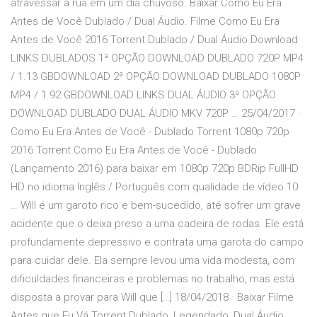
atravessar a rua em um dia chuvoso. Baixar Como Eu Era
Antes de Você Dublado / Dual Áudio. Filme Como Eu Era
Antes de Você 2016 Torrent Dublado / Dual Áudio Download
LINKS DUBLADOS 1ª OPÇÃO DOWNLOAD DUBLADO 720P MP4
/ 1.13 GBDOWNLOAD 2ª OPÇÃO DOWNLOAD DUBLADO 1080P
MP4 / 1.92 GBDOWNLOAD LINKS DUAL ÁUDIO 3ª OPÇÃO
DOWNLOAD DUBLADO DUAL ÁUDIO MKV 720P … 25/04/2017 ·
Como Eu Era Antes de Você - Dublado Torrent 1080p 720p
2016 Torrent Como Eu Era Antes de Você - Dublado
(Lançamento 2016) para baixar em 1080p 720p BDRip FullHD
HD no idioma Inglês / Português com qualidade de vídeo 10
… Will é um garoto rico e bem-sucedido, até sofrer um grave
acidente que o deixa preso a uma cadeira de rodas. Ele está
profundamente depressivo e contrata uma garota do campo
para cuidar dele. Ela sempre levou uma vida modesta, com
dificuldades financeiras e problemas no trabalho, mas está
disposta a provar para Will que […] 18/04/2018 · Baixar Filme
Antes que Eu Vá Torrent Dublado, Legendado, Dual Áudio,