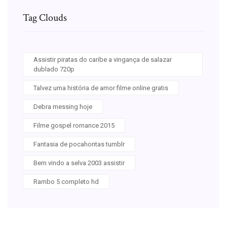
Tag Clouds
Assistir piratas do caribe a vingança de salazar
dublado 720p
Talvez uma história de amor filme online gratis
Debra messing hoje
Filme gospel romance 2015
Fantasia de pocahontas tumblr
Bem vindo a selva 2003 assistir
Rambo 5 completo hd