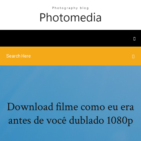
Download filme como eu era
antes de você dublado 1080p