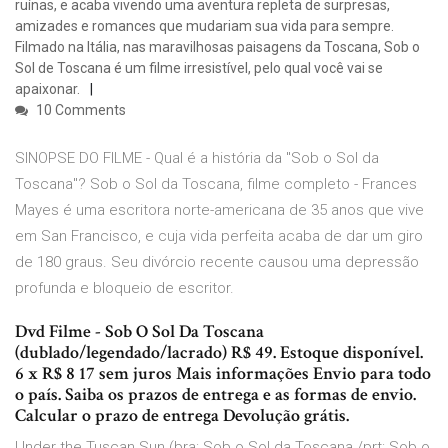
ruínas, e acaba vivendo uma aventura repleta de surpresas,
amizades e romances que mudariam sua vida para sempre.
Filmado na Itália, nas maravilhosas paisagens da Toscana, Sob o
Sol de Toscana é um filme irresistível, pelo qual você vai se
apaixonar.
10 Comments
SINOPSE DO FILME - Qual é a história da "Sob o Sol da
Toscana"? Sob o Sol da Toscana, filme completo - Frances
Mayes é uma escritora norte-americana de 35 anos que vive
em San Francisco, e cuja vida perfeita acaba de dar um giro
de 180 graus. Seu divórcio recente causou uma depressão
profunda e bloqueio de escritor.
Dvd Filme - Sob O Sol Da Toscana
(dublado/legendado/lacrado) R$ 49. Estoque disponível.
6 x R$ 8 17 sem juros Mais informações Envio para todo
o país. Saiba os prazos de entrega e as formas de envio.
Calcular o prazo de entrega Devolução grátis.
Under the Tuscan Sun (bra: Sob o Sol da Toscana /prt: Sob o