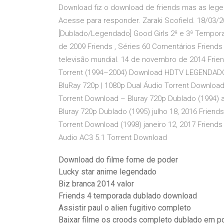
Download fiz o download de friends mas as lege
Acesse para responder. Zaraki Scofield. 18/03/2
[Dublado/Legendado] Good Girls 2ª e 3ª Tempor
de 2009 Friends , Séries 60 Comentários Friend
televisão mundial. 14 de novembro de 2014 Fri
Torrent (1994–2004) Download HDTV LEGENDADO;
BluRay 720p | 1080p Dual Áudio Torrent Downloa
Torrent Download – Bluray 720p Dublado (1994) 
Bluray 720p Dublado (1995) julho 18, 2016 Frien
Torrent Download (1998) janeiro 12, 2017 Frie
Audio AC3 5.1 Torrent Download
Download do filme fome de poder
Lucky star anime legendado
Biz branca 2014 valor
Friends 4 temporada dublado download
Assistir paul o alien fugitivo completo
Baixar filme os croods completo dublado em po