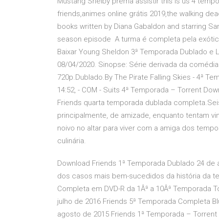
Mustang Shelby prema assistir this is us 4 temp
friends,animes online grátis 2019,the walking de
books written by Diana Gabaldon and starring Sa
season episode A turma é completa pela exótica Ph
Baixar Young Sheldon 3ª Temporada Dublado e L
08/04/2020. Sinopse: Série derivada da comédi
720p.Dublado.By The Pirate Falling Skies - 4ª Te
14:52, - COM - Suits 4ª Temporada – Torrent Do
Friends quarta temporada dublada completa.Seis 
principalmente, de amizade, enquanto tentam vi
noivo no altar para viver com a amiga dos tempo
culinária.
Download Friends 1ª Temporada Dublado 24 de ab
dos casos mais bem-sucedidos da história da t
Completa em DVD-R da 1Âª a 10Âª Temporada T
julho de 2016 Friends 5ª Temporada Completa Bl
agosto de 2015 Friends 1ª Temporada – Torrent 