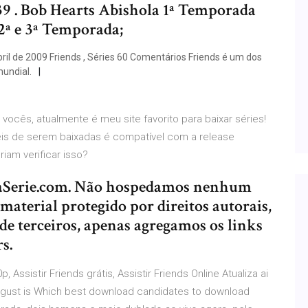
:39 . Bob Hearts Abishola 1ª Temporada
2ª e 3ª Temporada;
l de 2009 Friends , Séries 60 Comentários Friends é um dos
mundial.
 vocês, atualmente é meu site favorito para baixar séries!
is de serem baixadas é compatível com a release
riam verificar isso?
 TuaSerie.com. Não hospedamos nenhum
aterial protegido por direitos autorais,
e terceiros, apenas agregamos os links
s.
, Assistir Friends grátis, Assistir Friends Online Atualiza ai
ugust is Which best download candidates to download