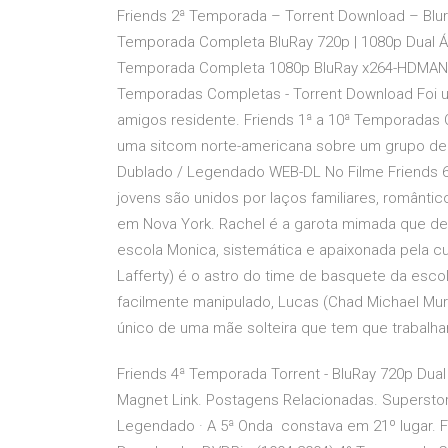
Friends 2ª Temporada – Torrent Download – Blura
Temporada Completa BluRay 720p | 1080p Dual Áud
Temporada Completa 1080p BluRay x264-HDMAN – 
Temporadas Completas - Torrent Download Foi 
amigos residente. Friends 1ª a 10ª Temporadas 
uma sitcom norte-americana sobre um grupo de
Dublado / Legendado WEB-DL No Filme Friends 6
jovens são unidos por laços familiares, românti
em Nova York. Rachel é a garota mimada que dei
escola Monica, sistemática e apaixonada pela cu
Lafferty) é o astro do time de basquete da escol
facilmente manipulado, Lucas (Chad Michael Murray
único de uma mãe solteira que tem que trabalha
Friends 4ª Temporada Torrent - BluRay 720p Du
Magnet Link. Postagens Relacionadas. Superst
Legendado · A 5ª Onda constava em 21º lugar. 