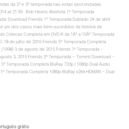
ndas da 2ª e 3ª temporada nao estao sincronizadas.
014 at 21:39 . Bob Hearts Abishola 1ª Temporada
ada; Download Friends 1ª Temporada Dublado 24 de abril
s é um dos casos mais bem-sucedidos da história da
ends Colecao Completa em DVD-R da 1Âª a 10Âª Temporada
 18 de julho de 2016 Friends 5ª Temporada Completa
d (1998) 3 de agosto de 2015 Friends 1ª Temporada –
agosto 3, 2015 Friends 2ª Temporada – Torrent Download –
ds 5ª Temporada Completa BluRay 720p | 1080p Dual Áudio
nds 1ª Temporada Completa 1080p BluRay x264-HDMAN – Dual
rtuguês grátis