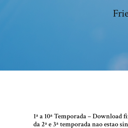
Fri
1ª a 10ª Temporada – Download fi
da 2ª e 3ª temporada nao estao si