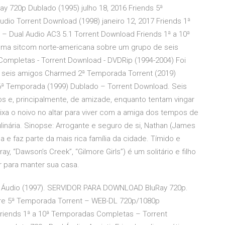
y 720p Dublado (1995) julho 18, 2016 Friends 5ª
io Torrent Download (1998) janeiro 12, 2017 Friends 1ª
Dual Audio AC3 5.1 Torrent Download Friends 1ª a 10ª
uma sitcom norte-americana sobre um grupo de seis
Completas - Torrent Download - DVDRip (1994-2004) Foi
 seis amigos Charmed 2ª Temporada Torrent (2019)
ª Temporada (1999) Dublado – Torrent Download. Seis
cos e, principalmente, de amizade, enquanto tentam vingar
xa o noivo no altar para viver com a amiga dos tempos de
linária. Sinopse: Arrogante e seguro de si, Nathan (James
a e faz parte da mais rica família da cidade. Tímido e
, “Dawson’s Creek”, “Gilmore Girls”) é um solitário e filho
r para manter sua casa.
al Áudio (1997). SERVIDOR PARA DOWNLOAD BluRay 720p.
ore 5ª Temporada Torrent – WEB-DL 720p/1080p
Friends 1ª a 10ª Temporadas Completas – Torrent