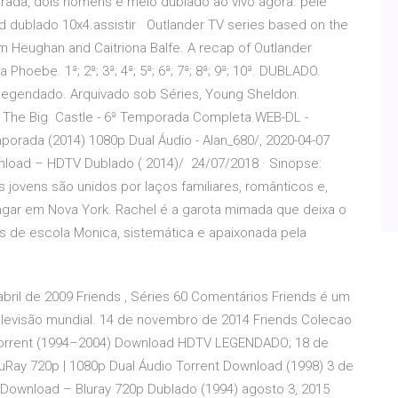
orada, dois homens e meio dublado ao vivo agora. pele
ad dublado 10x4.assistir Outlander TV series based on the
m Heughan and Caitriona Balfe. A recap of Outlander
oebe. 1ª; 2ª; 3ª; 4ª; 5ª; 6ª; 7ª; 8ª; 9ª; 10ª. DUBLADO.
egendado. Arquivado sob Séries, Young Sheldon.
a The Big Castle - 6ª Temporada Completa.WEB-DL -
mporada (2014) 1080p Dual Áudio - Alan_680/, 2020-04-07
wnload – HDTV Dublado ( 2014)/ 24/07/2018 · Sinopse:
jovens são unidos por laços familiares, românticos e,
ngar em Nova York. Rachel é a garota mimada que deixa o
s de escola Monica, sistemática e apaixonada pela
ril de 2009 Friends , Séries 60 Comentários Friends é um
elevisão mundial. 14 de novembro de 2014 Friends Colecao
orrent (1994–2004) Download HDTV LEGENDADO; 18 de
uRay 720p | 1080p Dual Áudio Torrent Download (1998) 3 de
Download – Bluray 720p Dublado (1994) agosto 3, 2015