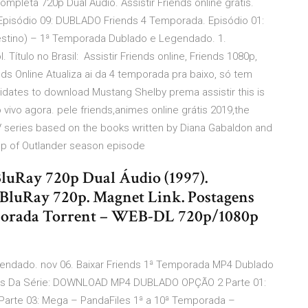
leta 720p Dual Áudio. Assistir Friends online grátis.
pisódio 09: DUBLADO Friends 4 Temporada. Episódio 01:
stino) – 1ª Temporada Dublado e Legendado. 1.
 Título no Brasil: Assistir Friends online, Friends 1080p,
iends Online Atualiza ai da 4 temporada pra baixo, só tem
dates to download Mustang Shelby prema assistir this is
ivo agora. pele friends,animes online grátis 2019,the
V series based on the books written by Diana Gabaldon and
cap of Outlander season episode
BluRay 720p Dual Áudio (1997).
ay 720p. Magnet Link. Postagens
mporada Torrent – WEB-DL 720p/1080p
endado. nov 06. Baixar Friends 1ª Temporada MP4 Dublado
ões Da Série: DOWNLOAD MP4 DUBLADO OPÇÃO 2 Parte 01:
Parte 03: Mega – PandaFiles 1ª a 10ª Temporada –