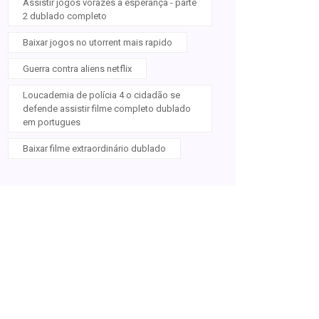
Assistir jogos vorazes a esperança - parte
2 dublado completo
Baixar jogos no utorrent mais rapido
Guerra contra aliens netflix
Loucademia de polícia 4 o cidadão se
defende assistir filme completo dublado
em portugues
Baixar filme extraordinário dublado