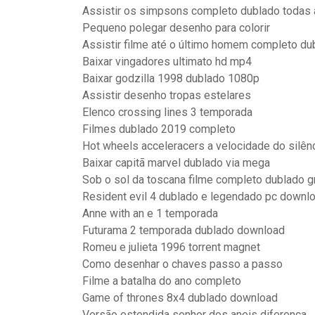
Assistir os simpsons completo dublado todas
Pequeno polegar desenho para colorir
Assistir filme até o último homem completo du
Baixar vingadores ultimato hd mp4
Baixar godzilla 1998 dublado 1080p
Assistir desenho tropas estelares
Elenco crossing lines 3 temporada
Filmes dublado 2019 completo
Hot wheels acceleracers a velocidade do silê
Baixar capitã marvel dublado via mega
Sob o sol da toscana filme completo dublado gr
Resident evil 4 dublado e legendado pc downl
Anne with an e 1 temporada
Futurama 2 temporada dublado download
Romeu e julieta 1996 torrent magnet
Como desenhar o chaves passo a passo
Filme a batalha do ano completo
Game of thrones 8x4 dublado download
Versão estendida senhor dos aneis diferença