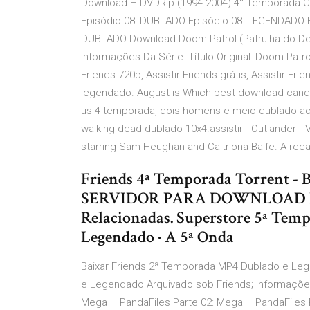
Download – DVDRip (1994-2004) 4° Temporada Comp
Episódio 08: DUBLADO Episódio 08: LEGENDADO E
DUBLADO Download Doom Patrol (Patrulha do De
Informações Da Série: Título Original: Doom Patrol.
Friends 720p, Assistir Friends grátis, Assistir Fr
legendado. August is Which best download candi
us 4 temporada, dois homens e meio dublado ao v
walking dead dublado 10x4.assistir Outlander T
starring Sam Heughan and Caitriona Balfe. A re
Friends 4ª Temporada Torrent - 
SERVIDOR PARA DOWNLOAD BluR
Relacionadas. Superstore 5ª Te
Legendado · A 5ª Onda
Baixar Friends 2ª Temporada MP4 Dublado e Leg
e Legendado Arquivado sob Friends; Informaç
Mega – PandaFiles Parte 02: Mega – PandaFiles 