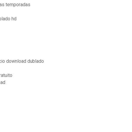
 as temporadas
blado hd
ncio download dublado
atuito
oad